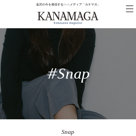
金沢の今を発信するWebメディア「カナマガ」
tog
nav
#Snap
Snap