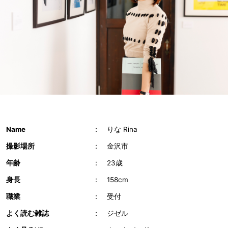
Name
：
りな Rina
撮影場所
：
金沢市
年齢
：
23歳
身長
：
158cm
職業
：
受付
よく読む雑誌
：
ジゼル