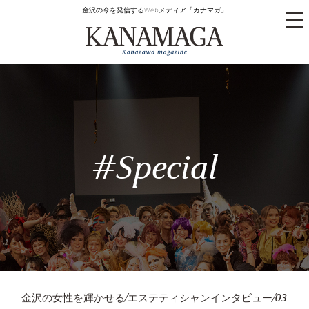
金沢の今を発信するWebメディア「カナマガ」
tog
nav
#Special
金沢の女性を輝かせる/エステティシャンインタビュー/03