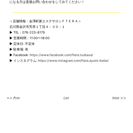
になる方は直接お問い合わせをしてみてください！
＜店舗情報：金澤町家エステサロンＦＴＥＲＡ＞
石川県金沢市芳斉１丁目４－３０－１
▶ TEL：076-225-8179
▶ 営業時間：11:00〜18:00
▶ 定休日: 不定休
▶ 駐車場: 有
▶ Facebook:
https://www.facebook.com/ftera.tsubasa/
▶ インスタグラム:
https://www.instagram.com/ftera.ayumi.ikeda/
<< Prev
List
Next >>