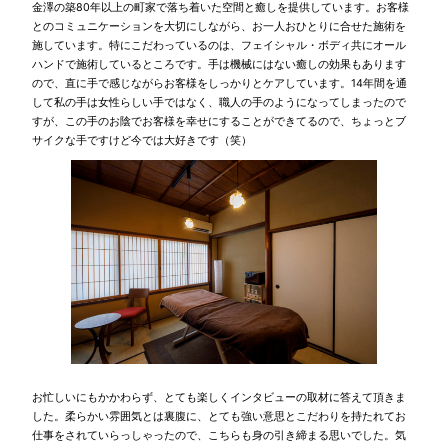
金澤の築80年以上の町家で落ち着いた空間と癒しを提供しています。お客様
とのコミュニケーションを大切にしながら、お一人おひとりに合せた施術を
施しています。特にこだわっているのは、フェイシャル・ボディ共にオール
ハンドで施術しているところです。手は機械にはない癒しの効果もあります
ので、直に手で感じながらお客様をしっかりとケアしています。14年間を通
して私の手は女性らしい手ではなく、職人の手のようになってしまったので
すが、この手のお陰でお客様を幸せにすることができてるので、ちょっとブ
サイクな手ですけど今では大好きです（笑）
お忙しいにもかかわらず、とても楽しくインタビューの取材に答えて頂きま
した。柔らかい雰囲気とは裏腹に、とても強い意思とこだわりを持たれてお
仕事をされていらっしゃったので、こちらも身の引き締まる思いでした。気